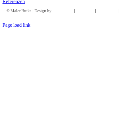
Referenzen
©
Maler Hutka |
Design by
MINTvision
|
Impressum
|
Datenschutz
|
Cookie
Einstellungen
Page load link
Nach
oben