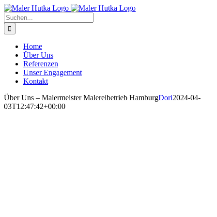
Zum
Inhalt
Suche
springen
nach:
Home
Über Uns
Referenzen
Unser Engagement
Kontakt
Über Uns – Malermeister Malereibetrieb Hamburg
Dori
2024-04-
03T12:47:42+00:00